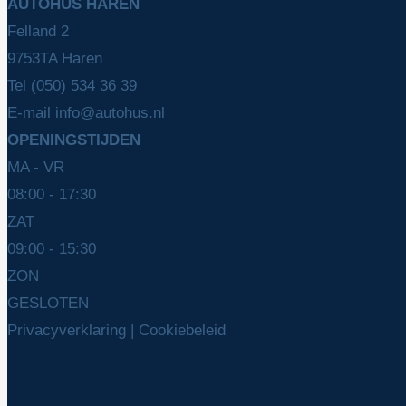
AUTOHÛS HAREN
Felland 2
9753TA Haren
Tel
(050) 534 36 39
E-mail
info@autohus.nl
OPENINGSTIJDEN
MA - VR
08:00 - 17:30
ZAT
09:00 - 15:30
ZON
GESLOTEN
Privacyverklaring
|
Cookiebeleid