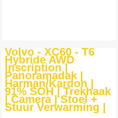
Volvo - XC60 - T6
Hybride AWD
Inscription |
Panoramadak |
Harman/Kardon |
91% SOH | Trekhaak
| Camera | Stoel +
Stuur Verwarming |