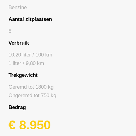
Benzine
Aantal zitplaatsen
5
Verbruik
10,20 liter / 100 km
1 liter / 9,80 km
Trekgewicht
Geremd tot 1800 kg
Ongeremd tot 750 kg
Bedrag
€ 8.950