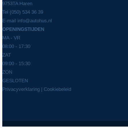
9753TA Haren
Tel
(050) 534 36 39
E-mail
info@autohus.nl
OPENINGSTIJDEN
MA - VR
08:00 - 17:30
ZAT
09:00 - 15:30
ZON
GESLOTEN
Privacyverklaring
|
Cookiebeleid