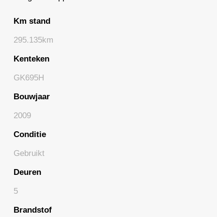
Km stand
295.135km
Kenteken
GK695H
Bouwjaar
2009
Conditie
Gebruikt
Deuren
5
Brandstof